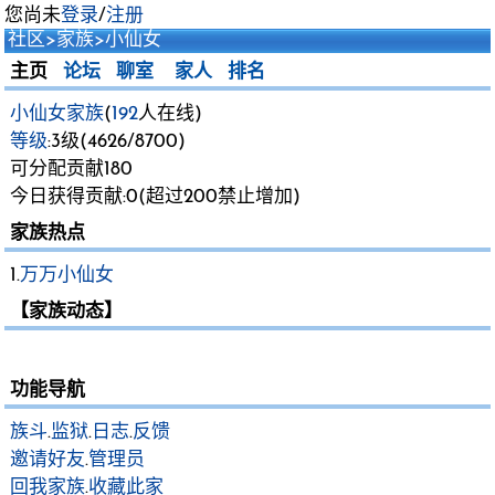
您尚未
登录
/
注册
社区
>
家族
>小仙女
主页
论坛
聊室
家人
排名
小仙女家族
(
192
人在线)
等级
:3级(4626/8700)
可分配贡献180
今日获得贡献:0(超过200禁止增加)
家族热点
1.
万万小仙女
【家族动态】
功能导航
族斗
.
监狱
.
日志
.
反馈
邀请好友
.
管理员
回我家族
.
收藏此家