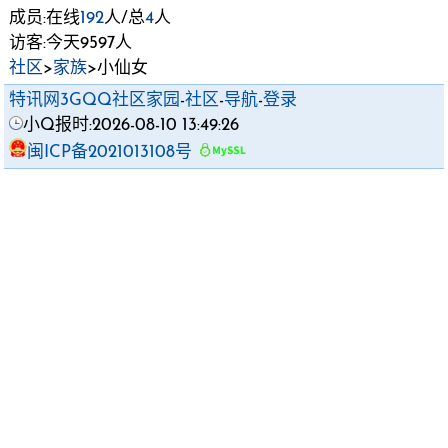
成员:在线
192
人/总
4
人
访客:今天9597人
社区
>
家族
>小仙女
特讯网3GQQ社区家园
-
社区
-
导航
-
登录
小Q报时:2026-08-10 13:49:26
闽ICP备2021013108号