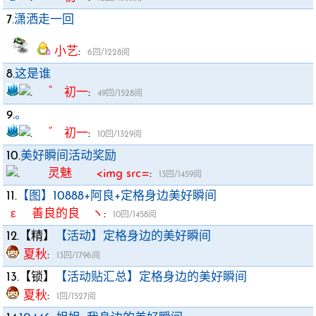
7.
潇洒走一回
小艺
:
6回/1228阅
8.
这是谁
゛ 初一
:
49回/1528阅
9.
。
゛ 初一
:
10回/1329阅
10.
美好瞬间活动奖励
灵魅 <img src=
:
13回/1459阅
11.
【图】10888+阿良+定格身边美好瞬间
ε 善良的良 ヽ
:
10回/1458阅
12.【精】
【活动】定格身边的美好瞬间
夏秋
:
13回/1796阅
13.【锁】
【活动贴汇总】定格身边的美好瞬间
夏秋
:
1回/1527阅