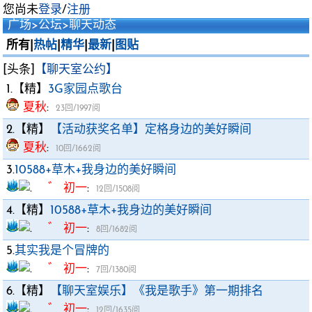
您尚未
登录
/
注册
广场
>
公坛
>
聊天动态
所有|
热帖
|
精华
|
最新
|
图贴
[头条]
【聊天室公约】
1.【精】
3G家园点歌台
夏秋
:
23回/1997阅
2.【精】
【活动获奖名单】定格身边的美好瞬间
夏秋
:
10回/1662阅
3.
10588+草木+我身边的美好瞬间
゛ 初一
:
12回/1508阅
4.【精】
10588+草木+我身边的美好瞬间
゛ 初一
:
8回/1682阅
5.
其实我是个冒牌的
゛ 初一
:
7回/1380阅
6.【精】
【聊天室娱乐】《我是歌手》第一期排名
゛ 初一
:
12回/1635阅