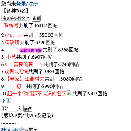
您尚未
登录
/
注册
【各种排名】
1.
系统号
共刷了:164113回帖
2.
小雨
共刷了:55003回帖
3.
粉玫瑰
共刷了:8798回帖
4.
共刷了:8368回帖
゛云起兮衣飞扬°
5.
小艺
共刷了:6907回帖
6.
ε 善良的良 ヽ
共刷了:5748回帖
7.
欢聚G无情
共刷了:3893回帖
8.
【墨家】江燕村夫
共刷了:3080回帖
9.
゛ 初一
共刷了:2990回帖
10.
起一个你们都不认识的名字
共刷了:2417回帖
下页
第
页
(第
1
/22页/共213条记录)
----------
社区
>
政府
>排行