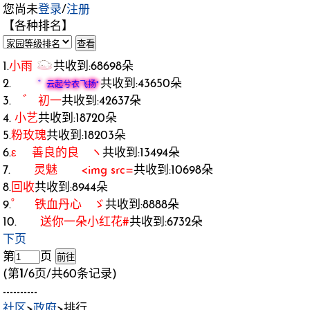
您尚未
登录
/
注册
【各种排名】
1.
小雨
共收到:68698朵
2.
共收到:43650朵
゛云起兮衣飞扬°
3.
゛ 初一
共收到:42637朵
4.
小艺
共收到:18720朵
5.
粉玫瑰
共收到:18203朵
6.
ε 善良的良 ヽ
共收到:13494朵
7.
灵魅 <img src=
共收到:10698朵
8.
回收
共收到:8944朵
9.
゜ 铁血丹心 ゞ
共收到:8888朵
10.
送你一朵小红花#
共收到:6732朵
下页
第
页
(第
1
/6页/共60条记录)
----------
社区
>
政府
>排行