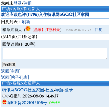
您尚未
登录
/
注册
广场
>
客服
>
欢迎新人
欢迎应该也许(11796)入住特讯网3GQQ社区家园
回复列表：
刷新
1楼.
欢迎新人
（
【墨家】江燕村夫
）
回复
2026-07-09 11:21:28
(第
1
/1页/共1条记录)
回复该贴(1-120字):
返回[主题]
返回[帖子列表]
广场
>
客服
>
欢迎新人
特讯网3GQQ社区家园
-
社区
-
导航
-
登录
小Q报时:2026-08-09 14:49:17
闽ICP备2021013108号