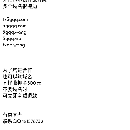
网站也不做什么升级
多个域名很擦边
tx3gqq.com
3gqqq.com
3gqq.wang
3gqq.vip
txqq.wang
为了增进合作
也可以转域名
同样收押金500元
不要域名时
可立即全额退款
有意向者
联系QQ421578732