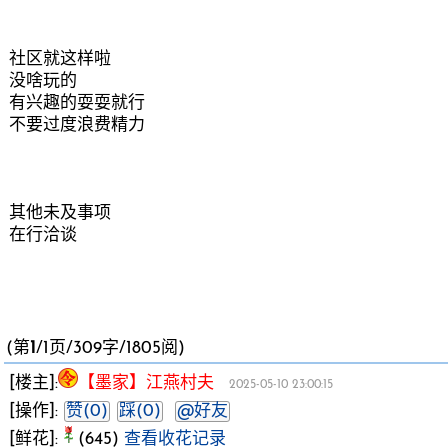
社区就这样啦
没啥玩的
有兴趣的耍耍就行
不要过度浪费精力
其他未及事项
在行洽谈
(第
1
/1页/309字/1805阅)
[楼主]:
【墨家】江燕村夫
2025-05-10 23:00:15
[操作]:
赞(0)
踩(0)
@好友
[鲜花]:
(645)
查看收花记录