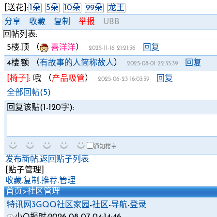
[送花]:
1朵
5朵
10朵
99朵
龙王
分享
收藏
复制
举报
UBB
回帖列表:
5楼.
顶
（
喜洋洋
）
回复
2025-11-16 21:21:36
4楼.
额
（
有故事的人简称故人
）
回复
2025-08-01 22:35:39
[椅子]
:
哦
（
产品吸管
）
回复
2025-06-23 16:03:59
全部回帖(5)
回复该贴(1-120字):
通知楼主
发布新帖
.
返回贴子列表
[贴子管理]
收藏
.
复制
.
推荐
.
管理
首页
>
社区管理
特讯网3GQQ社区家园
-
社区
-
导航
-
登录