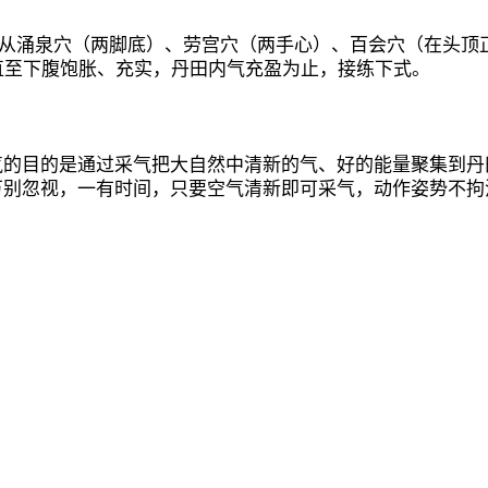
华从涌泉穴（两脚底）、劳宫穴（两手心）、百会穴（在头顶
吸直至下腹饱胀、充实，丹田内气充盈为止，接练下式。
气的目的是通过采气把大自然中清新的气、好的能量聚集到丹
万别忽视，一有时间，只要空气清新即可采气，动作姿势不拘