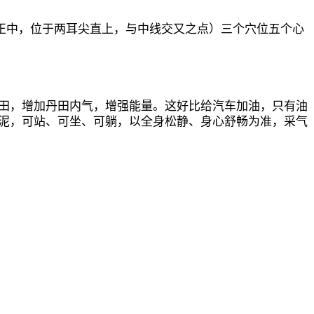
正中，位于两耳尖直上，与中线交又之点）三个穴位五个心
田，增加丹田内气，增强能量。这好比给汽车加油，只有油
泥，可站、可坐、可躺，以全身松静、身心舒畅为准，采气