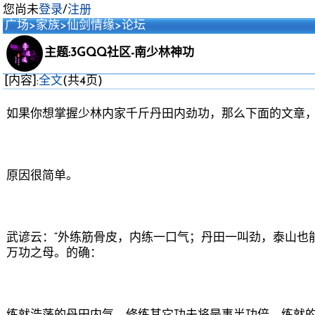
您尚未
登录
/
注册
广场
>
家族
>
仙剑情缘
>
论坛
主题:3GQQ社区-南少林神功
[内容]:
全文
(共4页)
如果你想掌握少林内家千斤丹田内劲功，那么下面的文章
原因很简单。
武谚云：“外练筋骨皮，内练一口气；丹田一叫劲，泰山也
万功之母。的确：