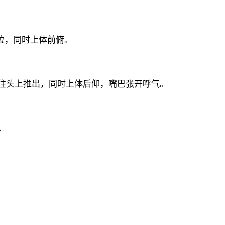
拉，同时上体前俯。
往头上推出，同时上体后仰，嘴巴张开呼气。
。