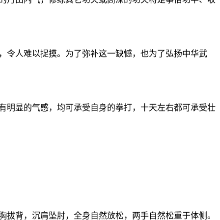
的丹田内气，修练其它功夫或高深的功夫将是事倍功半、收
，令人难以捉摸。为了弥补这一缺憾，也为了弘扬中华武
有明显的气感，均可承受自身的拳打，十天左右都可承受壮
胸拔背，沉肩坠肘，全身自然放松，两手自然松重于体侧。