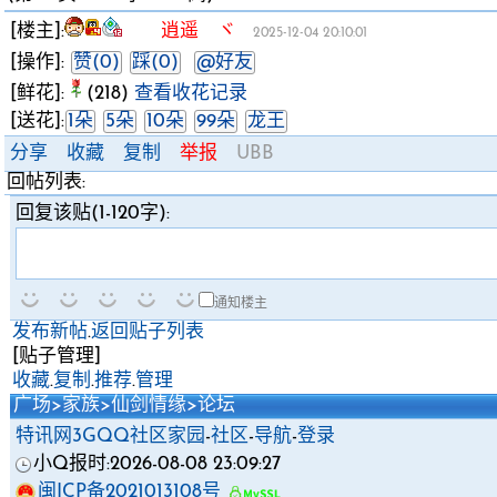
[楼主]:
逍遥 ヾ
2025-12-04 20:10:01
[操作]:
赞(0)
踩(0)
@好友
[鲜花]:
(218)
查看收花记录
[送花]:
1朵
5朵
10朵
99朵
龙王
分享
收藏
复制
举报
UBB
回帖列表:
回复该贴(1-120字):
通知楼主
发布新帖
.
返回贴子列表
[贴子管理]
收藏
.
复制
.
推荐
.
管理
广场
>
家族
>
仙剑情缘
>
论坛
特讯网3GQQ社区家园
-
社区
-
导航
-
登录
小Q报时:2026-08-08 23:09:27
闽ICP备2021013108号