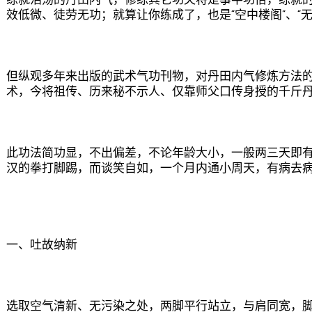
练就浩荡的丹田内气，修练其它功夫将是事半功倍，练就
效低微、徒劳无功；就算让你练成了，也是“空中楼阁”、“无
但纵观多年来出版的武术气功刊物，对丹田内气修炼方法
术，今将祖传、历来秘不示人、仅靠师父口传身授的千斤
此功法简功显，不出偏差，不论年龄大小，一般两三天即
汉的拳打脚踢，而谈笑自如，一个月内通小周天，有病去
一、吐故纳新
选取空气清新、无污染之处，两脚平行站立，与肩同宽，