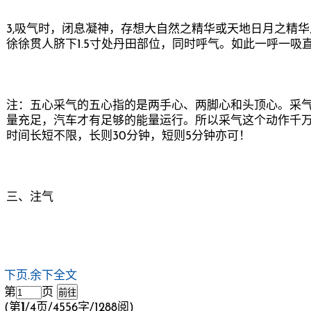
3,吸气时，闭息凝神，存想大自然之精华或天地日月之精
徐徐贯人脐下1.5寸处丹田部位，同时呼气。如此一呼一
注：五心采气的五心指的是两手心、两脚心和头顶心。采
量充足，汽车才有足够的能量运行。所以采气这个动作千
时间长短不限，长则30分钟，短则5分钟亦可！
三、注气
下页
.
余下全文
第
页
(第
1
/4页/4556字/1288阅)