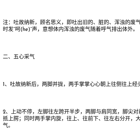
注：吐故纳新，顾名思义，即吐出旧的、脏的、浑浊的废
时发“呵(he)”声，意想体内浑浊的废气随着呼气排出体外。
二、五心采气
1、吐故纳新后，两脚并拢，两手掌掌心心朝上往侧往上经
2、上动不停，左脚往左跨开半步，两脚与肩同宽，脚尖
抵上腭；同时两手掌内旋，往上、往前下、往左右分开，大
气。