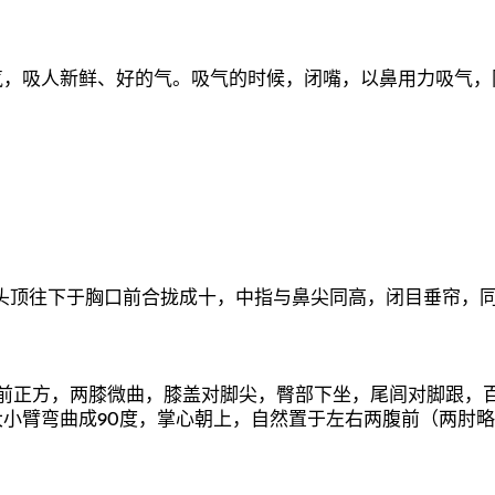
气，吸人新鲜、好的气。吸气的时候，闭嘴，以鼻用力吸气，
头顶往下于胸口前合拢成十，中指与鼻尖同高，闭目垂帘，
对前正方，两膝微曲，膝盖对脚尖，臀部下坐，尾闾对脚跟，
小臂弯曲成90度，掌心朝上，自然置于左右两腹前（两肘