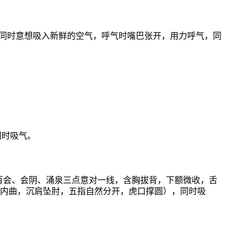
同时意想吸入新鲜的空气，呼气时嘴巴张开，用力呼气，同
同时吸气。
百会、会阴、涌泉三点意对一线，含胸拔背，下额微收，舌
略内曲，沉肩坠肘，五指自然分开，虎口撑圆），同时吸