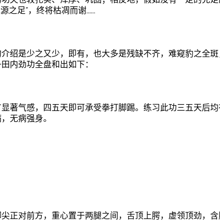
的功夫也较扎实、浑厚、巩固；相反地，假如没有一定的充足
源之足”，终将枯凋而谢……
的介绍是少之又少，即有，也大多是残缺不齐，难窥豹之全斑
丹田内劲功全盘和出如下：
有显著气感，四五天即可承受拳打脚踢。练习此功三五天后均
病，无病强身。
脚尖正对前方，重心置于两腿之间，舌顶上腭，虚领顶劲，含