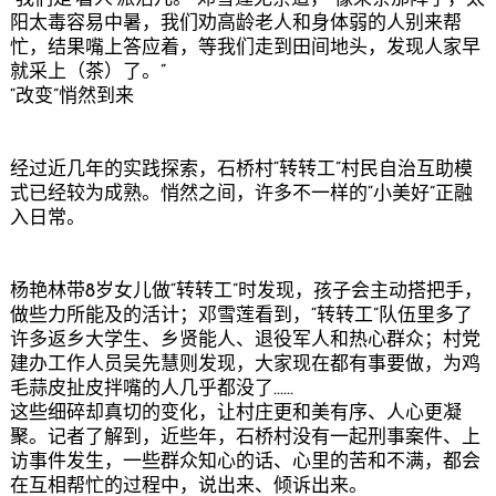
阳太毒容易中暑，我们劝高龄老人和身体弱的人别来帮
忙，结果嘴上答应着，等我们走到田间地头，发现人家早
就采上（茶）了。”
“改变”悄然到来
经过近几年的实践探索，石桥村“转转工”村民自治互助模
式已经较为成熟。悄然之间，许多不一样的“小美好”正融
入日常。
杨艳林带8岁女儿做“转转工”时发现，孩子会主动搭把手，
做些力所能及的活计；邓雪莲看到，“转转工”队伍里多了
许多返乡大学生、乡贤能人、退役军人和热心群众；村党
建办工作人员吴先慧则发现，大家现在都有事要做，为鸡
毛蒜皮扯皮拌嘴的人几乎都没了……
这些细碎却真切的变化，让村庄更和美有序、人心更凝
聚。记者了解到，近些年，石桥村没有一起刑事案件、上
访事件发生，一些群众知心的话、心里的苦和不满，都会
在互相帮忙的过程中，说出来、倾诉出来。