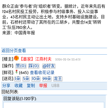
群众正由“参与者”向“组织者”转变。据统计，近年来先后有
124名村民投工投劳，积极参与村级事务、投入公益事
业，43名村民主动让出土地，支持乡村基础设施建设。目
前，石桥村还带动了其所在的三胡乡，共整合14支“转转
工”队伍780余人。
来源：中国青年报
返回分页查看
[楼主]:
【墨家】江燕村夫
2026-02-04 22:41:51
[操作]:
赞(0)
踩(0)
@好友
[鲜花]:
(645)
查看收花记录
[送花]:
1朵
5朵
10朵
99朵
龙王
分享
收藏
复制
举报
UBB
回帖列表:
回复该贴(1-120字):