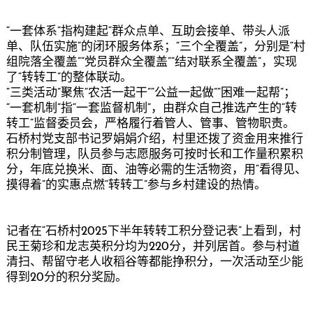
“一套体系”指构建起“群众点单、互助会接单、带头人派
单、队伍实施”的闭环服务体系；“三个全覆盖”，分别是“村
组院落全覆盖”“党员群众全覆盖”“结对联系全覆盖”，实现
了“转转工”的整体联动。
“三类活动”聚焦“农活一起干”“公益一起做”“困难一起帮”；
“一套机制”指“一套监督机制”，由群众自己推选产生的“转
转工”监督委员会，严格履行着管人、管事、管物职责。
石桥村党支部书记罗娟娟介绍，村里还拨了资金用来推行
积分制管理，队员参与志愿服务可按时长和工作量积累积
分，年底兑换米、面、油等必需的生活物资，用“看得见、
摸得着”的实惠点燃“转转工”参与乡村建设的热情。
记者在“石桥村2025下半年转转工积分登记表”上看到，村
民王菊珍和龙志英积分均为220分，并列居首。参与村道
清扫、帮留守老人收稻谷等都能挣积分，一次活动至少能
得到20分的积分奖励。