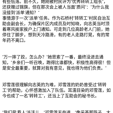
有些低落。前不久，她刚被村民评为“优秀转转工组长”，
还获赠过锦旗，但在那次会上被人当面“质问”：“为什么我
没接到‘派单’通知？”
事情源于一次“派单”任务。作为石桥村“转转工”村民自治互
助会副会长，为确保片区内成员及时知晓，向志英当时顶
着寒风挨家挨户上门通知。可走到几位高龄老人门前，她
停住了脚步，想到天冷路滑，有的老人走路打晃，有的常
年药不离口。
“万一摔了跤，怎么办？”她思索了一番，最终没进去通
知，“乡亲们一听召唤，跑得比谁都快，积极性高得很！但
是安全最重要，就算对我有意见，我也得为他们负责。”
邓雪莲很理解向志英的为难，邓雪莲的奶奶曾受过“转转
工”的帮助，心怀感激加入了队伍。耳濡目染的邓雪莲，如
今也成了一名“转转工”，还当上了互助会的秘书长。
“我们是‘看人’派活儿。”邓雪莲无奈道，“像采茶那阵子，太