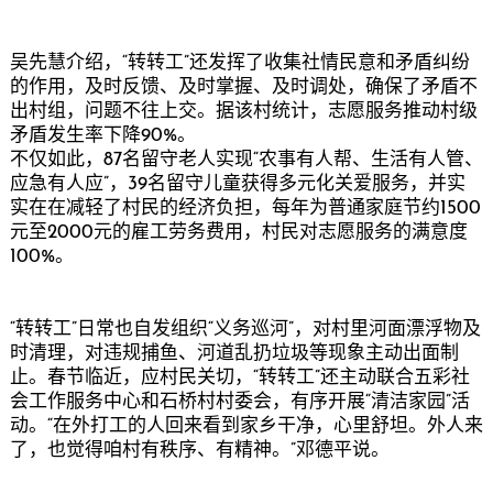
吴先慧介绍，“转转工”还发挥了收集社情民意和矛盾纠纷
的作用，及时反馈、及时掌握、及时调处，确保了矛盾不
出村组，问题不往上交。据该村统计，志愿服务推动村级
矛盾发生率下降90%。
不仅如此，87名留守老人实现“农事有人帮、生活有人管、
应急有人应”，39名留守儿童获得多元化关爱服务，并实
实在在减轻了村民的经济负担，每年为普通家庭节约1500
元至2000元的雇工劳务费用，村民对志愿服务的满意度
100%。
“转转工”日常也自发组织“义务巡河”，对村里河面漂浮物及
时清理，对违规捕鱼、河道乱扔垃圾等现象主动出面制
止。春节临近，应村民关切，“转转工”还主动联合五彩社
会工作服务中心和石桥村村委会，有序开展“清洁家园”活
动。“在外打工的人回来看到家乡干净，心里舒坦。外人来
了，也觉得咱村有秩序、有精神。”邓德平说。