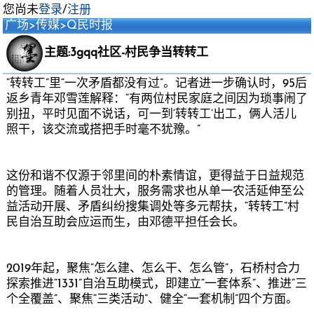
您尚未
登录
/
注册
广场
>
传媒
>
Q民时报
主题:3gqq社区-村民争当转转工
“转转工”里“一次矛盾都没有过”。记者进一步确认时，95后
返乡青年邓雪莲解释：“有两位村民家庭之间因为琐事闹了
别扭，平时见面不说话，可一到‘转转工’出工，俩人活儿
照干，该交流或搭把手时毫不犹豫。”
这份和谐不仅源于邻里间的朴素情谊，更得益于日益规范
的管理。随着人员壮大，服务需求也从单一农活延伸至公
益活动开展、矛盾纠纷搜集调处等多元帮扶，“转转工”村
民自治互助会应运而生，由邓德平担任会长。
2019年起，聚焦“怎么建、怎么干、怎么管”，石桥村合力
探索推进“1331”自治互助模式，即建立“一套体系”、推进“三
个全覆盖”、聚焦“三类活动”、健全“一套机制”四个方面。