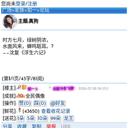
您尚未
登录
/
注册
广场
>
家族
>
如一
>
论坛
主题:真狗
时方七月，绿树阴浓，
水面风来，蝉鸣聒耳。?
——沈复《浮生六记》
(第
1
/1页/43字/81阅)
[楼主]:
如一ぅ ゛云起兮衣飞扬°
2026-07-08 06:55:11
[成就]:
全民偶像
[操作]:
赞(0)
踩(0)
@好友
[鲜花]:
(43650)
查看收花记录
[送花]:
1朵
5朵
10朵
99朵
龙王
分享
收藏
复制
举报
UBB