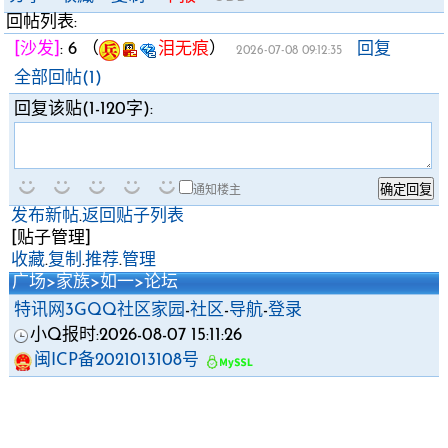
回帖列表:
[沙发]
:
6
（
泪无痕
）
回复
2026-07-08 09:12:35
全部回帖(1)
回复该贴(1-120字):
通知楼主
发布新帖
.
返回贴子列表
[贴子管理]
收藏
.
复制
.
推荐
.
管理
广场
>
家族
>
如一
>
论坛
特讯网3GQQ社区家园
-
社区
-
导航
-
登录
小Q报时:2026-08-07 15:11:26
闽ICP备2021013108号