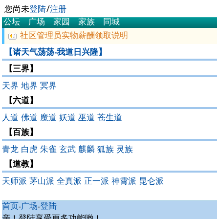
您尚未
登陆
/
注册
公坛
广场
家园
家族
同城
社区管理员实物薪酬领取说明
【诸天气荡荡-我道日兴隆】
【三界】
天界
地界
冥界
【六道】
人道
佛道
魔道
妖道
巫道
苍生道
【百族】
青龙
白虎
朱雀
玄武
麒麟
狐族
灵族
【道教】
天师派
茅山派
全真派
正一派
神霄派
昆仑派
首页
-
广场
-
登陆
亲！登陆享受更多功能哟！