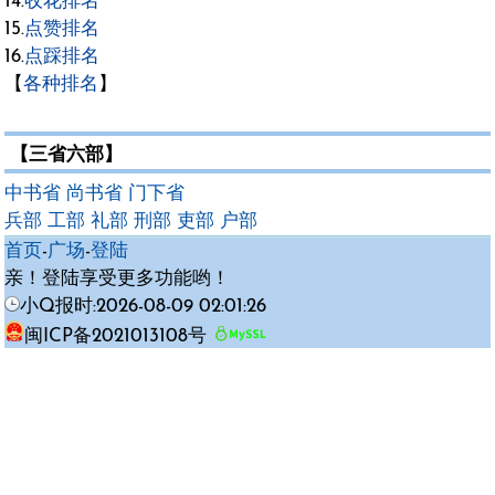
14.
收花排名
15.
点赞排名
16.
点踩排名
【
各种排名
】
【三省六部】
中书省
尚书省
门下省
兵部
工部
礼部
刑部
吏部
户部
首页
-
广场
-
登陆
亲！登陆享受更多功能哟！
小Q报时:2026-08-09 02:01:26
闽ICP备2021013108号