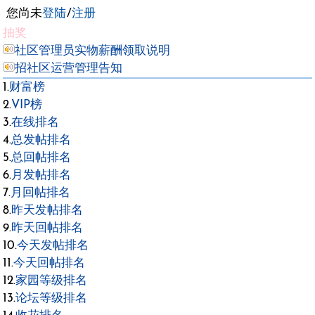
您尚未
登陆
/
注册
抽奖
社区管理员实物薪酬领取说明
招社区运营管理告知
1.
财富榜
2.
VIP榜
3.
在线排名
4.
总发帖排名
5.
总回帖排名
6.
月发帖排名
7.
月回帖排名
8.
昨天发帖排名
9.
昨天回帖排名
10.
今天发帖排名
11.
今天回帖排名
12.
家园等级排名
13.
论坛等级排名