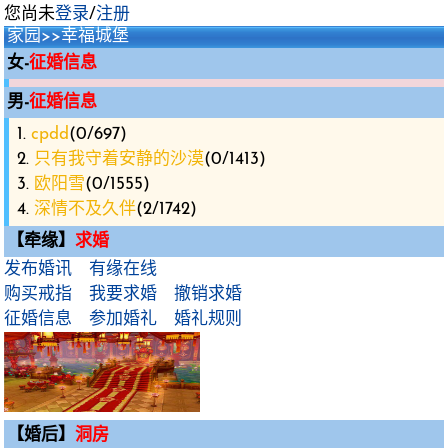
您尚未
登录
/
注册
家园
>>幸福城堡
女-
征婚信息
男-
征婚信息
1.
cpdd
(0/697)
2.
只有我守着安静的沙漠
(0/1413)
3.
欧阳雪
(0/1555)
4.
深情不及久伴
(2/1742)
【牵缘】
求婚
发布婚讯
有缘在线
购买戒指
我要求婚
撤销求婚
征婚信息
参加婚礼
婚礼规则
【婚后】
洞房