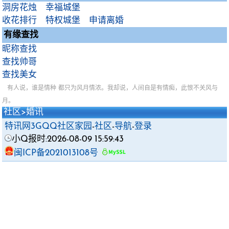
洞房花烛
幸福城堡
收花排行
特权城堡
申请离婚
有缘查找
昵称查找
查找帅哥
查找美女
有人说，谁是情种 都只为风月情浓。我却说，人间自是有情痴，此恨不关风与
月。
社区
>婚讯
特讯网3GQQ社区家园
-
社区
-
导航
-
登录
小Q报时:2026-08-09 15:59:43
闽ICP备2021013108号